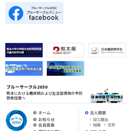
ブルーサークル2050
熊本における糖尿病および生活習慣病の予防
啓発促進へ
ホーム
法人概要
お知らせ
設立趣旨
会員募集
組織
定款