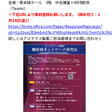
会場：熊本城ホール 3階 中会議室＋WEB配信
（Teams）
※下記URLより事前登録お願いします。（締め切り：2
月24日(金)）
https://forms.office.com/Pages/ResponsePage.aspx?
id=rLq1byxLfE6mbm19xJFKRzphhjokR4JHlz7nmtU3cYh
詳しくはアステラス製薬ご担当者様までお問い合わせく