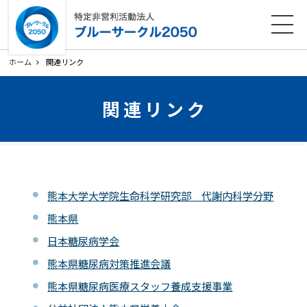
ホーム
法人概要
活動内容
各種ダウンロード
ホーム
関連リンク
会員募集
お知らせ
関連リンク
寄附のお願い
お問い合わせ
プライバシーポリシー
関連リンク
熊本大学大学院生命科学研究部 代謝内科学分野
サイトマップ
熊本県
日本糖尿病学会
熊本県糖尿病対策推進会議
熊本県糖尿病医療スタッフ養成支援事業