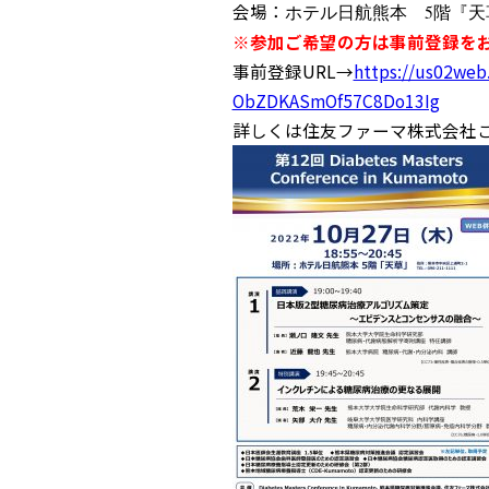
会場：
ホテル日航熊本 5階『天草
※参加ご希望の方は事前登録をお
事前登録URL→
https://us02web
ObZDKASmOf57C8Do13Ig
詳しくは住友ファーマ株式会社