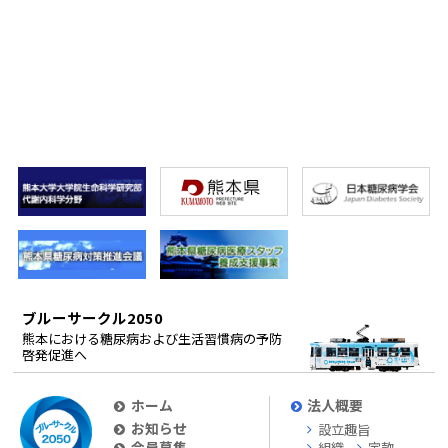
ブルーサークル2050
熊本における糖尿病および生活習慣病の予防
啓発促進へ
ホーム
法人概要
お知らせ
設立趣旨
会員募集
組織
定款