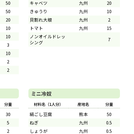
50
キャベツ
九州
20
50
きゅうり
九州
10
20
貝割れ大根
九州
2
10
トマト
九州
15
10
ノンオイルドレッ
7
シング
3
10
2
2
ミニ冷奴
分量
材料名（1人分）
産地名
分量
30
絹ごし豆腐
熊本
50
5
ねぎ
九州
0.5
2
しょうが
九州
0.5