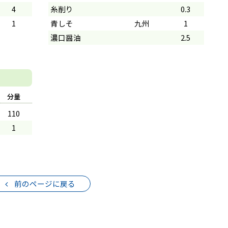
4
糸削り
0.3
1
青しそ
九州
1
濃口醤油
2.5
分量
110
1
前のページに戻る