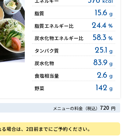
576
エネルギー
kcal
15.6
脂質
g
24.4
脂質
エネルギー比
%
58.3
炭水化物
エネルギー比
%
25.1
タンパク質
g
83.9
炭水化物
g
2.6
食塩相当量
g
142
野菜
g
720
メニューの料金（税込）
円
れる場合は、2日前までにご予約ください。