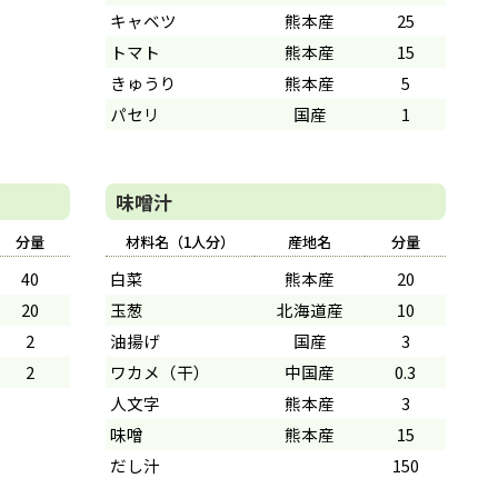
キャベツ
熊本産
25
トマト
熊本産
15
きゅうり
熊本産
5
パセリ
国産
1
味噌汁
分量
材料名（1人分）
産地名
分量
40
白菜
熊本産
20
20
玉葱
北海道産
10
2
油揚げ
国産
3
2
ワカメ（干）
中国産
0.3
人文字
熊本産
3
味噌
熊本産
15
だし汁
150