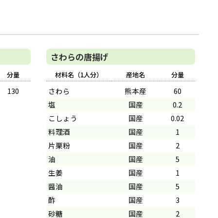
さわらの唐揚げ
分量
材料名（1人分）
産地名
分量
130
さわら
熊本産
60
塩
国産
0.2
こしょう
国産
0.02
料理酒
国産
1
片栗粉
国産
2
油
国産
5
生姜
国産
1
醤油
国産
5
酢
国産
3
砂糖
国産
2