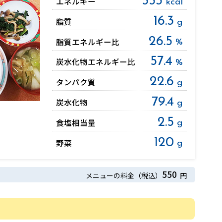
553
エネルギー
kcal
16.3
脂質
g
26.5
脂質
エネルギー比
%
57.4
炭水化物
エネルギー比
%
22.6
タンパク質
g
79.4
炭水化物
g
2.5
食塩相当量
g
120
野菜
g
550
メニューの料金（税込）
円