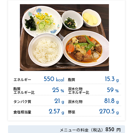
550
15.3
エネルギー
脂質
kcal
g
脂質
炭水化物
25
59
%
%
エネルギー比
エネルギー比
21
81.8
タンパク質
炭水化物
g
g
2.57
270.5
食塩相当量
野菜
g
g
850
メニューの料金（税込）
円