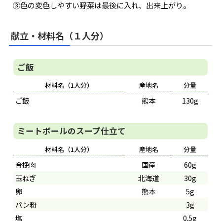
③色の変色しやすい野菜は最後に入れ、出来上がり。
献立・材料名（１人分）
ご飯
材料名（1人分）
産地名
分量
ご飯
熊本
130g
ミートボールのスープ仕立て
材料名（1人分）
産地名
分量
合挽肉
国産
60g
玉ねぎ
北海道
30g
卵
熊本
5g
パン粉
3g
塩
0.5g