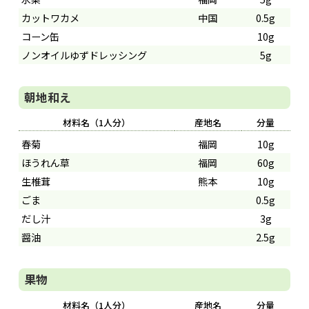
カットワカメ
中国
0.5g
コーン缶
10g
ノンオイルゆずドレッシング
5g
朝地和え
材料名（1人分）
産地名
分量
春菊
福岡
10g
ほうれん草
福岡
60g
生椎茸
熊本
10g
ごま
0.5g
だし汁
3g
醤油
2.5g
果物
材料名（1人分）
産地名
分量