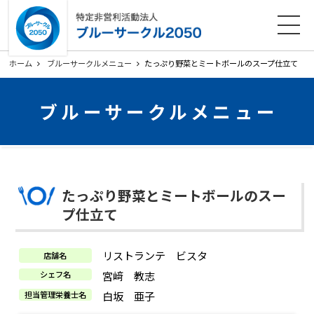
ホーム
法人概要
活動内容
各種ダウンロード
ホーム
ブルーサークルメニュー
たっぷり野菜とミートボールのスープ仕立て
会員募集
お知らせ
ブルーサークルメニュー
寄附のお願い
お問い合わせ
プライバシーポリシー
関連リンク
たっぷり野菜とミートボールのスー
サイトマップ
プ仕立て
リストランテ ビスタ
店舗名
宮﨑 教志
シェフ名
白坂 亜子
担当管理栄養士名