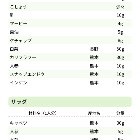
こしょう
少々
酢
10g
マービー
4g
醤油
5g
ケチャップ
8g
白菜
長野
50g
カリフラワー
熊本
30g
人参
熊本
10g
スナップエンドウ
熊本
10g
インゲン
熊本
10g
サラダ
材料名（1人分）
産地名
分量
キャベツ
熊本
30g
人参
熊本
5g
水菜
福岡
5g