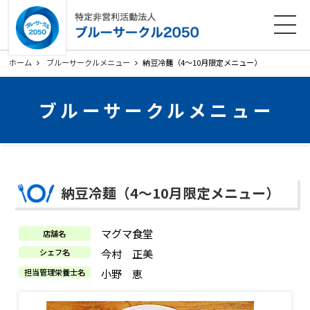
ホーム
法人概要
活動内容
各種ダウンロード
ホーム
ブルーサークルメニュー
納豆冷麺（4～10月限定メニュー）
会員募集
お知らせ
ブルーサークルメニュー
寄附のお願い
お問い合わせ
プライバシーポリシー
関連リンク
納豆冷麺（4～10月限定メニュー）
サイトマップ
マグマ食堂
店舗名
今村 正美
シェフ名
小野 恵
担当管理栄養士名