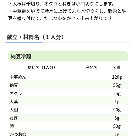
・大根は千切り、オクラとねぎは小口切りにします。
・中華麺をゆでて冷水に上げてよく水切りをし、野菜と納
豆を盛り付けて、だしつゆをかけて出来上がりです。
献立・材料名（１人分）
納豆冷麺
材料名（1人分）
産地名
分量
中華めん
120g
納豆
55g
オクラ
25g
大葉
1g
大根
90g
ねぎ
5g
卵
50g
かつお節
1g