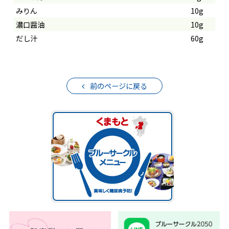
みりん
10g
濃口醤油
10g
だし汁
60g
前のページに戻る