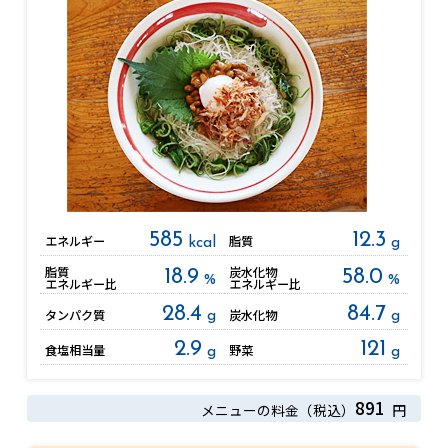
585
12.3
エネルギー
脂質
kcal
g
脂質
炭水化物
18.9
58.0
%
%
エネルギー比
エネルギー比
28.4
84.7
タンパク質
炭水化物
g
g
2.9
121
食塩相当量
野菜
g
g
891
メニューの料金（税込）
円